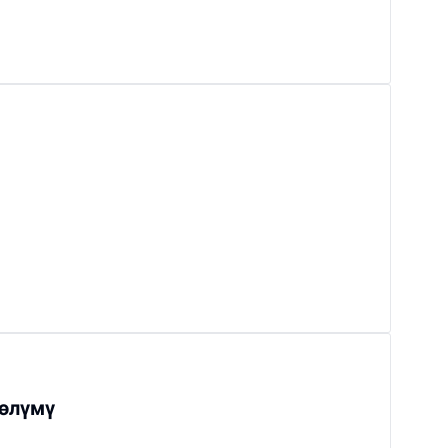
өлүмү