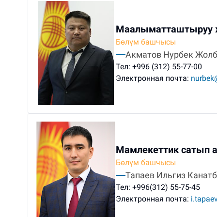
Маалыматташтыруу ж
Бөлүм башчысы
Акматов Нурбек Жол
Тел:
+996 (312) 55-77-00
Электронная почта:
nurbek
Мамлекеттик сатып а
Бөлүм башчысы
Тапаев Ильгиз Канат
Тел:
+996(312) 55-75-45
Электронная почта:
i.tapae