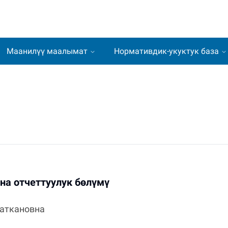
Маанилүү маалымат
Нормативдик-укуктук база
на отчеттуулук бөлүмү
аткановна