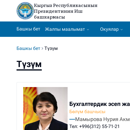
Кыргыз Республикасынын
Президентинин Иш
башкармасы
Башкы бет
Жалпы маалымат
Окуялар
Башкы бет
Түзүм
Түзүм
Бухгалтердик эсеп жа
Бөлүм башчысы
Мамырова Нурия Акм
Тел:
+996(312) 55-71-21