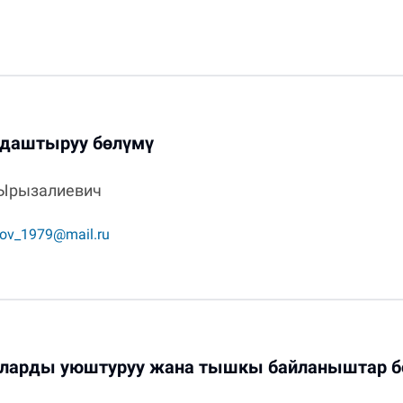
ндаштыруу бөлүмү
 Ырызалиевич
rov_1979@mail.ru
аларды уюштуруу жана тышкы байланыштар б