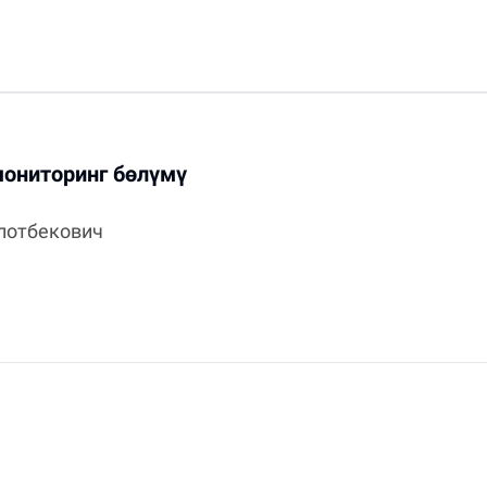
мониторинг бөлүмү
лотбекович