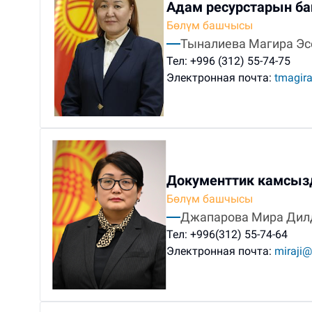
Адам ресурстарын ба
Бөлүм башчысы
Тыналиева Магира Эс
Тел:
+996 (312) 55-74-75
Электронная почта:
tmagir
Документтик камсызд
Бөлүм башчысы
Джапарова Мира Дил
Тел:
+996(312) 55-74-64
Электронная почта:
miraji@