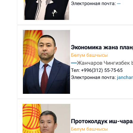
Электронная почта:
---
Экономика жана пла
Бөлүм башчысы
Жанчаров Чингизбек
Тел:
+996(312) 55-75-65
Электронная почта:
jancha
Протоколдук иш-чар
Бөлүм башчысы