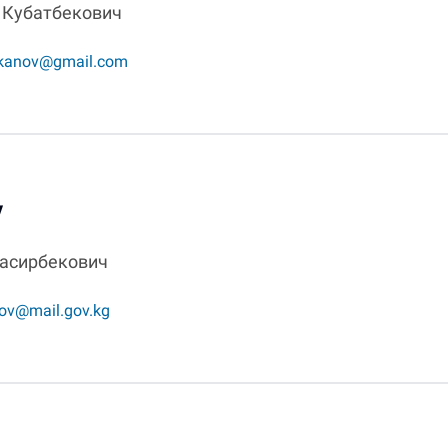
 Кубатбекович
kanov@gmail.com
ү
асирбекович
pov@mail.gov.kg