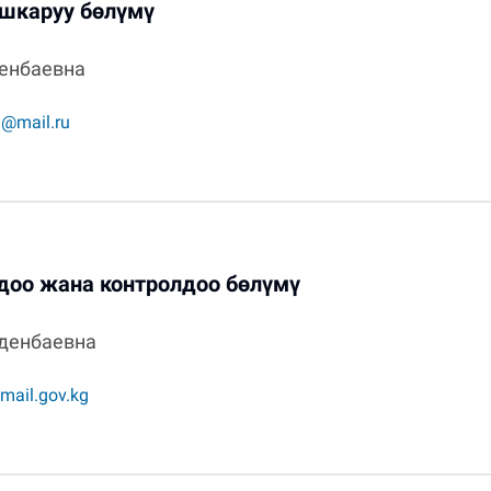
шкаруу бөлүмү
енбаевна
a@mail.ru
оо жана контролдоо бөлүмү
денбаевна
mail.gov.kg