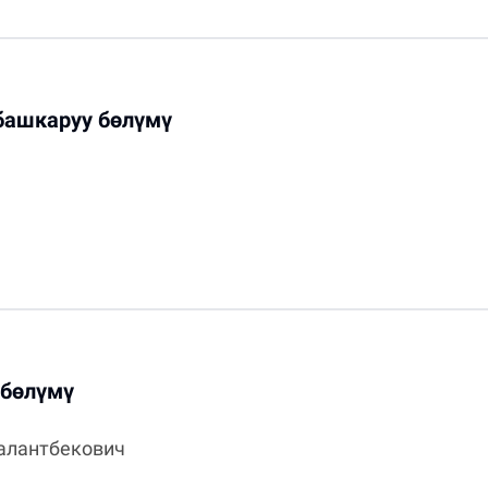
башкаруу бөлүмү
 бөлүмү
алантбекович