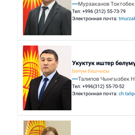
Мурзаканов Токтобек
Тел:
+996 (312) 55-73-79
Электронная почта:
tmurza
Укуктук иштер бөлүм
Бөлүм башчысы
Талипов Чынгызбек Н
Тел:
+996(312) 55-70-52
Электронная почта:
ch.tali