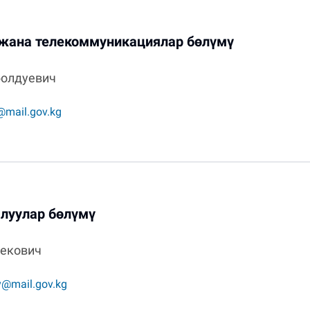
ана телекоммуникациялар бөлүмү
болдуевич
@mail.gov.kg
луулар бөлүмү
бекович
v@mail.gov.kg