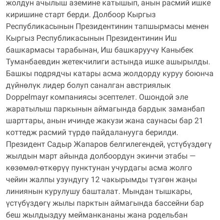
жолдун ачылыш аземине катышып, анын расмий ишке
киришине старт берди. Долбоор Кыргыз
Республикасынын Президентинин тапшырмасы менен
Кыргыз Республикасынын Президентинин Иш
башкармасы тарабынан, Иш башкаруучу Каныбек
Туманбаевдин жетекчилиги астында ишке ашырылды.
Башкы подрядчы катары асма жолдорду куруу боюнча
дүйнөлүк лидер болуп саналган австриялык
Doppelmayr компаниясы эсептелет. Ошондой эле
жаратылыш паркынын аймагында бардык заманбап
шарттары, анын ичинде жакузи жана саунасы бар 21
коттедж расмий түрдө пайдаланууга берилди.
Президент Садыр Жапаров белгилегендей, үстүбүздөгү
жылдын март айында долбоордун экинчи этабы —
көзөмөл-өткөрүү пунктунан учурдагы асма жолго
чейин жалпы узундугу 12 чакырымды түзгөн жаңы
линиянын курулушу башталат. Мындан тышкары,
үстүбүздөгү жылы парктын аймагында бассейни бар
беш жылдыздуу мейманкананы жана родельбан