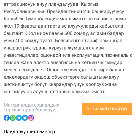
аттракционун ачуу пландалууда. Кыргыз
Республикасынын Президентинин Иш башкаруучусу
Каныбек Туманбаевдин маалыматына ылайык, асма
жол 19-февралдан тарта эс алуучуларды кабыл ала
баштайт. Жол кире баасы 600 сомду, ал эми балдар
үчүн 400 сомду түзөт. Белгиленген тариф заманбап
инфраструктураны курууга жумшалган ири
инвестициялар, ошондой эле эксплуатация, техникалык
тейлөө жана электр энергиясына кеткен чыгымдар
менен негизделет. Ошол эле учурда жол кире башка
өлкөлөрдөгү окшош объекттерге салыштырмалуу
жеткиликтүү болуп, жарандар үчүн коопсуз жана
ыңгайлуу эс алуу шарттарын камсыз кылат.
Материалды социалдык
Тизмеге кайтуу
тармактарда бөлүшүү
:
Пайдалуу шилтемелер