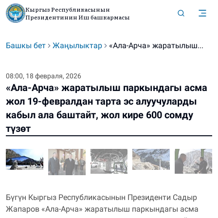
Кыргыз Республикасынын
Президентинин Иш башкармасы
Башкы бет
Жаңылыктар
«Ала-Арча» жаратылыш...
08:00, 18 февраля, 2026
«Ала-Арча» жаратылыш паркындагы асма
жол 19-февралдан тарта эс алуучуларды
кабыл ала баштайт, жол кире 600 сомду
түзөт
Бүгүн Кыргыз Республикасынын Президенти Садыр
Жапаров «Ала-Арча» жаратылыш паркындагы асма