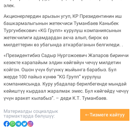
элек.
Акционерлердин арызын угуп, КР Президентинин иш
башкармалыгынын жетекчиси Туманбаев Каныбек
Тургунбекович «KG Групп» курулуш компаниясынын
жетекчилиги адамдардан акча алып, бирок өз
милдеттерин өз убагында аткарбаганын белгиледи. .
«Президентибиз Садыр Нургожоевич Жапаров биринчи
кезекте карапайым элдин көйгөйүн чечүү милдетин
койгон. Ошон үчүн бүгүнкү жыйынга барабыз. Бул
жерде 100 пайыз күнөө “KG Групп” курулуш
компаниясында. Куру убадалар берилбегенде мындай
кейиштүү кырдаал жаралмак эмес. Бул көйгөйдү чечүү
үчүн аракет кылабыз”. – деди К.Т. Туманбаев.
Материалды социалдык
Тизмеге кайтуу
тармактарда бөлүшүү
: