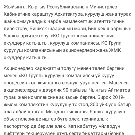
Жыйынга: Кыргыз Республикасынын Министрлер
Кабинетине караштуу Архитектура, курулуш жана турак
жай-коммуналдык чарба мамлекеттик агенттигинин
директору, Бишкек шаарынын мэри, Бишкек шаарынын
башкы архитектору, «KG Групп» компаниясынын
өкүлдөрү катышты. курулуш компаниясы, KG Групп
курулуш компаниясынын акционерлери жана ЖМК
өкүлдөрү катышты.
Акционерлер каражатты толугу менен төлөп бергени
менен «KG Групп» курулуш компаниясы үй куруу
процессин көп жылдарга создуктуруп келген. Маселен,
акционерлердин дээрлик 90 пайызы Чыңгыз Айтматов
турак жай комплексине акчасын берген. Бирок 2019-
жылы комплекстин курулушу токтоп, 300 үй-бүлө батир
ала албай калган. Мындан тышкары, башка курулуш
объектилеринде иштер бүтө элек, техникалык
паспорттор да бериле элек. Көп кабаттуу үйлөрдүн
лифттери текшерүүдөн өтүп, сертификаттары бериле